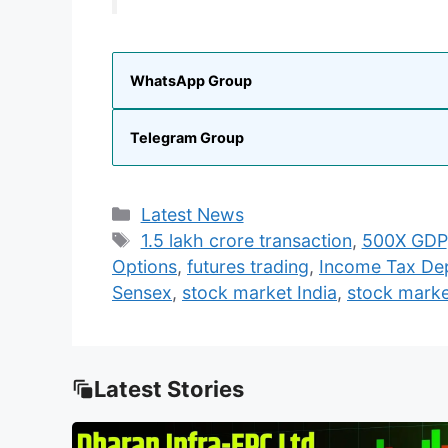
WhatsApp Group
Telegram Group
Categories
Latest News
Tags
1.5 lakh crore transaction
,
500X GDP
Options
,
futures trading
,
Income Tax De
Sensex
,
stock market India
,
stock mark
Latest Stories