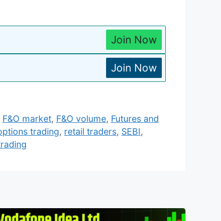
Join Now
Join Now
,
F&O market
,
F&O volume
,
Futures and
options trading
,
retail traders
,
SEBI
,
trading