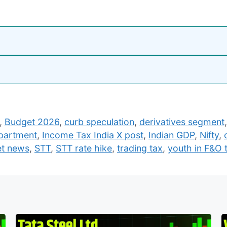
,
Budget 2026
,
curb speculation
,
derivatives segment
partment
,
Income Tax India X post
,
Indian GDP
,
Nifty
,
et news
,
STT
,
STT rate hike
,
trading tax
,
youth in F&O 