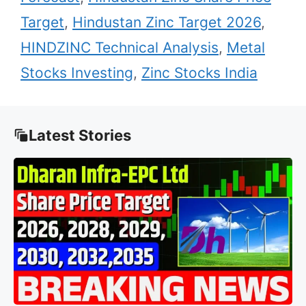
Target
,
Hindustan Zinc Target 2026
,
HINDZINC Technical Analysis
,
Metal
Stocks Investing
,
Zinc Stocks India
Latest Stories