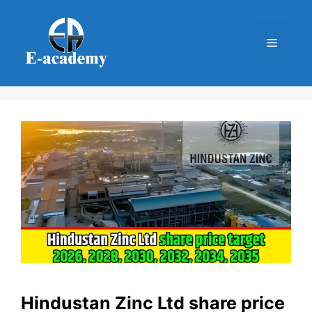
Skip
to
Menu
content
Hindustan Zinc Ltd share price