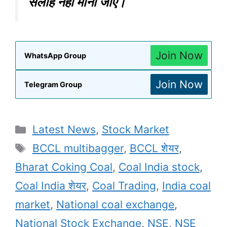
सलाह नहीं माना जाए।
Join Now
WhatsApp Group
Join Now
Telegram Group
Categories
Latest News
,
Stock Market
Tags
BCCL multibagger
,
BCCL शेयर
,
Bharat Coking Coal
,
Coal India stock
,
Coal India शेयर
,
Coal Trading
,
India coal
market
,
National coal exchange
,
National Stock Exchange
,
NSE
,
NSE