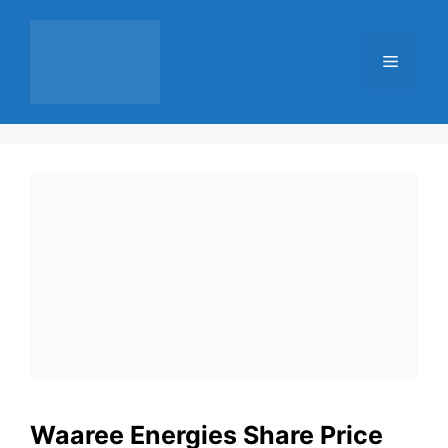
Skip
to
Menu
content
Waaree Energies Share Price